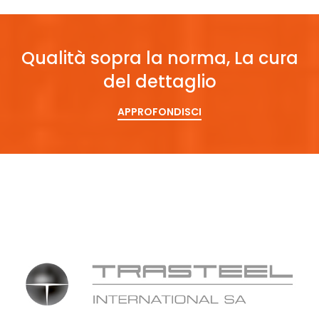
Qualità sopra la norma, La cura
del dettaglio
APPROFONDISCI