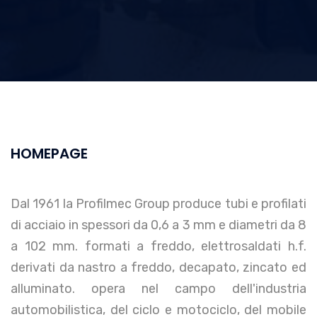
HOMEPAGE
Dal 1961 la Profilmec Group produce tubi e profilati
di acciaio in spessori da 0,6 a 3 mm e diametri da 8
a 102 mm. formati a freddo, elettrosaldati h.f.
derivati da nastro a freddo, decapato, zincato ed
alluminato. opera nel campo dell'industria
automobilistica, del ciclo e motociclo, del mobile