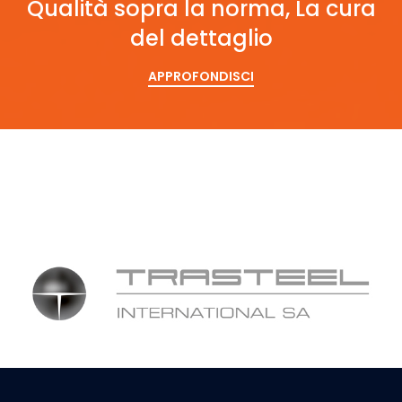
Qualità sopra la norma, La cura
del dettaglio
APPROFONDISCI