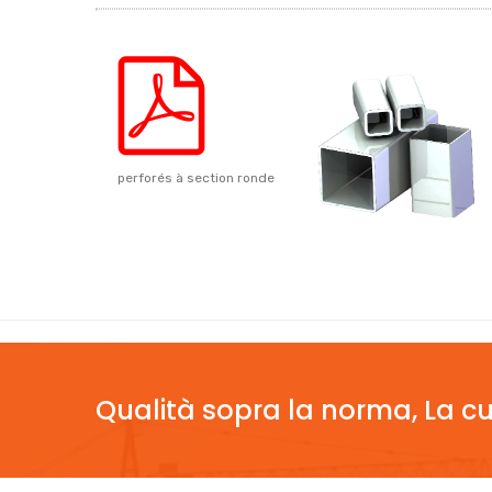
perforés à section ronde
Qualità sopra la norma, La cu