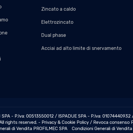
o
Zincato a caldo
iamo
Elettrozincato
one
Dual phase
Acciai ad alto limite di snervamento
i
PA - P.Iva: 00513550012 / ISPADUE SPA - P.Iva: 01074440932 /
All rights reserved. -
Privacy & Cookie Policy
/
Revoca consenso P
nerali di Vendita PROFILMEC SPA
-
Condizioni Generali di Vendi