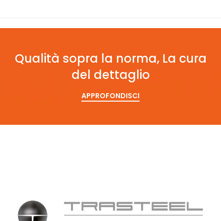
Qualità sopra la norma, La cura
del dettaglio
APPROFONDISCI